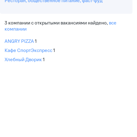
Ресторан, общественное питание, фаст-фуд
3
компании с открытыми вакансиями
найдено,
все
компании
ANGRY PIZZA
1
Кафе СпортЭкспресс
1
Хлебный Дворик
1