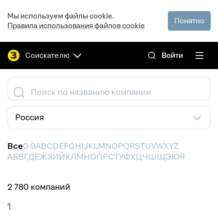
Мы используем файлы cookie.
Понятно
Правила использования файлов cookie
Соискателю
Войти
Поиск по названию компании
Россия
Все
0-9
A
B
C
D
E
F
G
H
I
J
K
L
M
N
O
P
Q
R
S
T
U
V
W
X
Y
Z
А
Б
В
Г
Д
Е
Ж
З
И
Й
К
Л
М
Н
О
П
Р
С
Т
У
Ф
Х
Ц
Ч
Ш
Щ
Э
Ю
Я
2 780 компаний
1