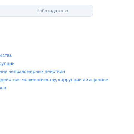
Помощь
Работодателю
мства
ррупции
ении неправомерных действий
одействия мошенничеству, коррупции и хищениям
сов